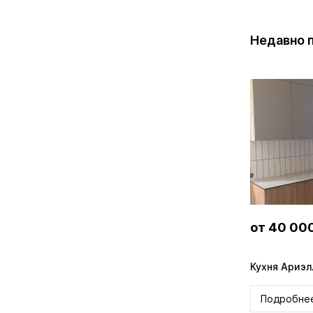
Недавно 
от 35 000 ₽
от 35 00
Кухня Арья MXM-K
Шкаф Джо
Подробнее
Подробн
Онлайн-расчёт