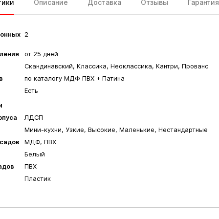
тики
Описание
Доставка
Отзывы
Гарантия
гонных
2
вления
от 25 дней
Скандинавский, Классика, Неоклассика, Кантри, Прованс
в
по каталогу МДФ ПВХ + Патина
Есть
и
рпуса
ЛДСП
Мини-кухни, Узкие, Высокие, Маленькие, Нестандартные
садов
МДФ, ПВХ
Белый
адов
ПВХ
Пластик