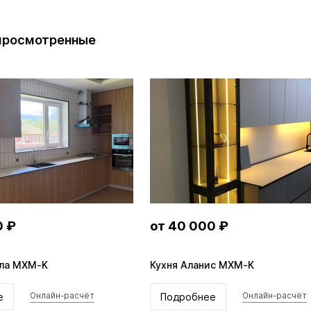
просмотренные
0 ₽
от 35 000 ₽
н MXM-C
Шкаф Майкл MXM-C
ее
Подробнее
Онлайн-расчёт
Онлайн-расчё