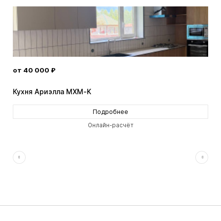
от 40 000 ₽
от 
Кухня Ариэлла MXM-K
Кух
Подробнее
Онлайн-расчёт