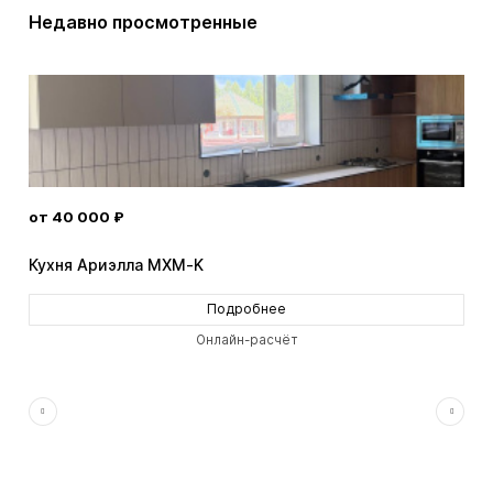
Недавно просмотренные
от 40 000 ₽
от 
Кухня Ариэлла MXM-K
Кух
Подробнее
Онлайн-расчёт