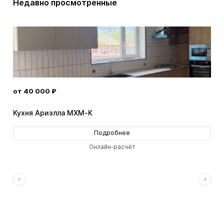
Недавно просмотренные
от 40 000 ₽
от 
Кухня Ариэлла MXM-K
Кух
Подробнее
Онлайн-расчёт