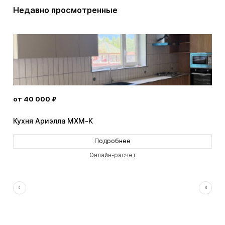
Недавно просмотренные
от 40 000 ₽
от 
Кухня Ариэлла MXM-K
Кух
Подробнее
Онлайн-расчёт