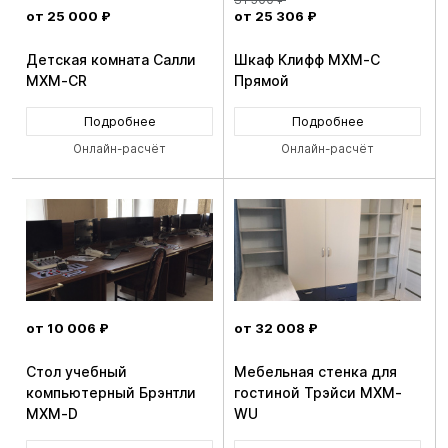
31 500 ₽
от 25 000 ₽
от 25 306 ₽
Детская комната Салли
Шкаф Клифф MXM-C
MXM-CR
Прямой
Подробнее
Подробнее
Онлайн-расчёт
Онлайн-расчёт
от 10 006 ₽
от 32 008 ₽
Стол учебный
Мебельная стенка для
компьютерный Брэнтли
гостиной Трэйси MXM-
MXM-D
WU