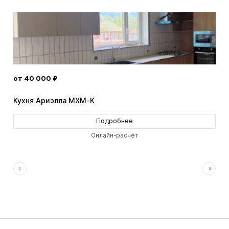
от 40 000 ₽
от 
Кухня Ариэлла MXM-K
Кух
Подробнее
Онлайн-расчёт