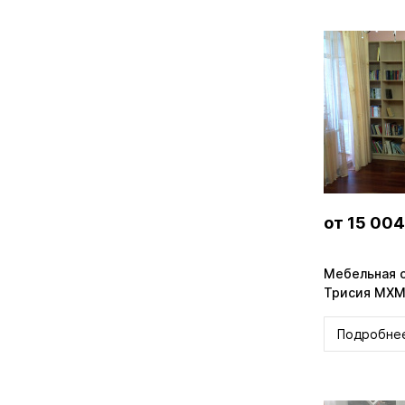
от 15 004
Мебельная с
Трисия MXM
Подробне