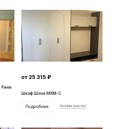
от 25 315 ₽
 Рини
Шкаф Шона MXM-C
Подробнее
Онлайн-расчёт