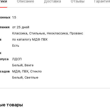
тики
Описание
Доставка
Отзывы
Гарантия
гонных
1.5
вления
от 25 дней
Классика, Стильные, Неоклассика, Прованс
в
по каталогу МДФ ПВХ
Есть
и
рпуса
ЛДСП
а
Белый, Венге
садов
МДФ, ПВХ, Стекло
Белый, Светлые
ые товары