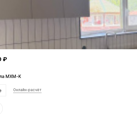
0 ₽
лла MXM-K
е
Онлайн-расчёт