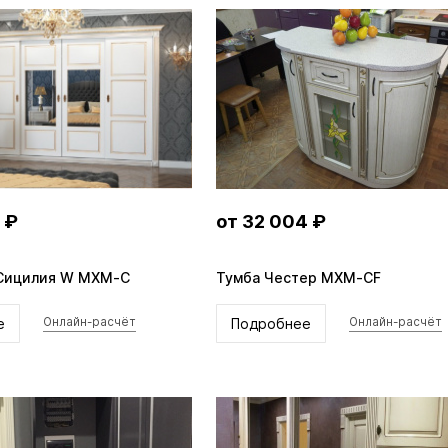
 ₽
от 32 004 ₽
Сицилия W MXM-C
Тумба Честер MXM-CF
е
Подробнее
Онлайн-расчёт
Онлайн-расчёт