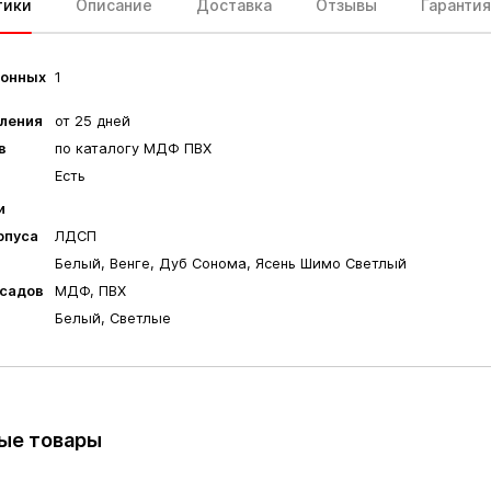
тики
Описание
Доставка
Отзывы
Гарантия
гонных
1
вления
от 25 дней
в
по каталогу МДФ ПВХ
Есть
и
рпуса
ЛДСП
а
Белый, Венге, Дуб Сонома, Ясень Шимо Светлый
садов
МДФ, ПВХ
Белый, Светлые
ые товары