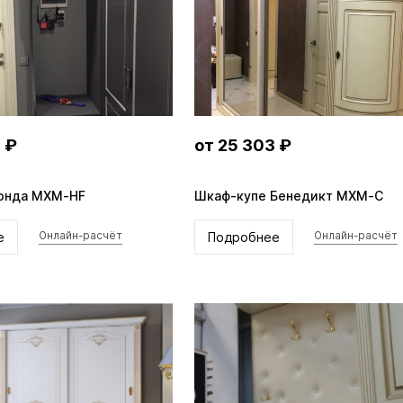
 ₽
от 25 303 ₽
онда MXM-HF
Шкаф-купе Бенедикт MXM-C
е
Подробнее
Онлайн-расчёт
Онлайн-расчёт