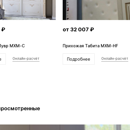
 ₽
от 32 007 ₽
Лувр MXM-C
Прихожая Табита MXM-HF
е
Подробнее
Онлайн-расчёт
Онлайн-расчёт
просмотренные