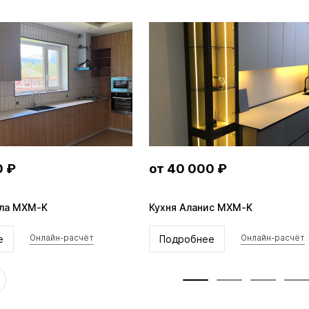
0 ₽
от 35 000 ₽
 MXM-C
Шкаф Майкл MXM-C
е
Подробнее
Онлайн-расчёт
Онлайн-расчёт