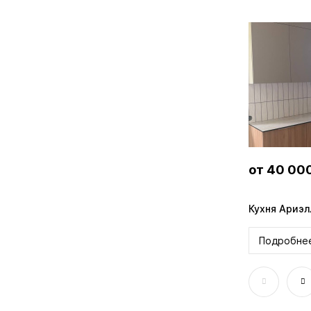
от 35 000 ₽
от 35 00
Кухня Арья MXM-K
Шкаф Джон
Подробнее
Подробне
Онлайн-расчёт