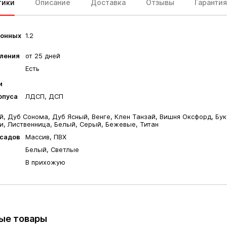
тики
Описание
Доставка
Отзывы
Гарантия
гонных
1.2
вления
от 25 дней
Есть
и
рпуса
ЛДСП, ДСП
а
, Дуб Сонома, Дуб Ясный, Венге, Клен Танзай, Вишня Оксфорд, Бу
и, Лиственница, Белый, Серый, Бежевые, Титан
садов
Массив, ПВХ
Белый, Светлые
В прихожую
ые товары